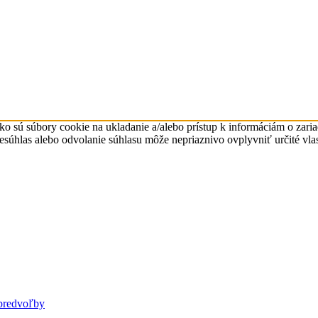
ko sú súbory cookie na ukladanie a/alebo prístup k informáciám o zari
Nesúhlas alebo odvolanie súhlasu môže nepriaznivo ovplyvniť určité vlas
predvoľby