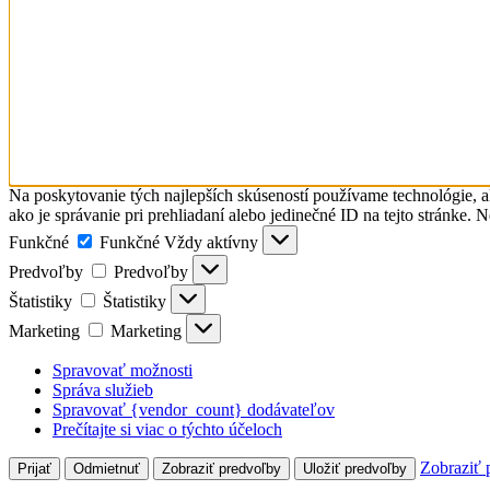
Na poskytovanie tých najlepších skúseností používame technológie, a
ako je správanie pri prehliadaní alebo jedinečné ID na tejto stránke. 
Funkčné
Funkčné
Vždy aktívny
Predvoľby
Predvoľby
Štatistiky
Štatistiky
Marketing
Marketing
Spravovať možnosti
Správa služieb
Spravovať {vendor_count} dodávateľov
Prečítajte si viac o týchto účeloch
Zobraziť 
Prijať
Odmietnuť
Zobraziť predvoľby
Uložiť predvoľby