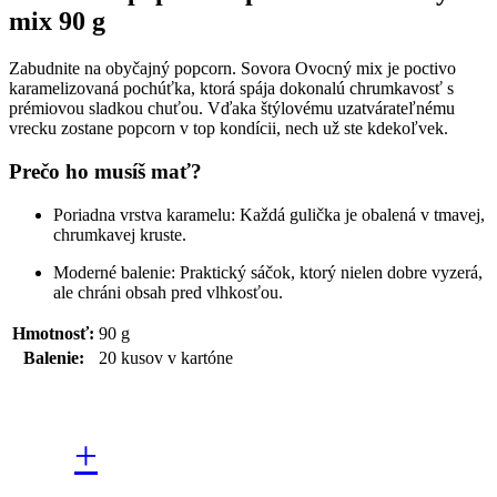
mix 90 g
Zabudnite na obyčajný popcorn.
Sovora Ovocný mix
je poctivo
karamelizovaná pochúťka, ktorá spája dokonalú chrumkavosť s
prémiovou sladkou chuťou. Vďaka štýlovému uzatvárateľnému
vrecku zostane popcorn v top kondícii, nech už ste kdekoľvek.
Prečo ho musíš mať?
Poriadna vrstva karamelu:
Každá gulička je obalená v tmavej,
chrumkavej kruste.
Moderné balenie:
Praktický sáčok, ktorý nielen dobre vyzerá,
ale chráni obsah pred vlhkosťou.
Hmotnosť:
90 g
Balenie:
20 kusov v kartóne
+