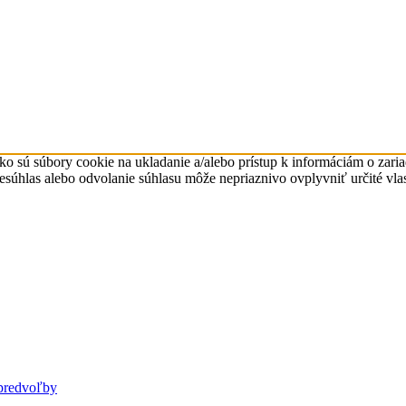
ko sú súbory cookie na ukladanie a/alebo prístup k informáciám o zari
Nesúhlas alebo odvolanie súhlasu môže nepriaznivo ovplyvniť určité vlas
predvoľby