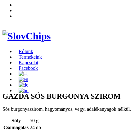
Rólunk
Termékeink
Kapcsolat
Facebook
GAZDA SÓS BURGONYA SZIROM
Sós burgonyaszirom, hagyományos, vegyi adalékanyagok nélkül.
Súly
50 g
Csomagolás
24 db