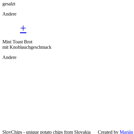
gesalzt
Andere
+
Mini Toast Brot
mit Knoblauchgeschmack
Andere
SlovChips - unique potato chips from Slovakia
Created by
Marián